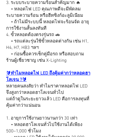
3. ระบบระบายความร้อนสำคัญมาก 🔥
• หลอดไฟ LED คุณภาพดีจะมีพัดลม
ระบายความร้อน หรือฮีทซิงก์อะลูมิเนียม
• ถ้าไม่มีระบบนี้ หลอดไฟจะร้อนจัด อายุ
การใช้งานสั้นลงทันที
4. ขั้วหลอดต้องตรงรุ่นรถ 🚗
• รถแต่ละรุ่นใช้ขั้วหลอดต่างกัน เช่น H1,
H4, H7, HB3 ฯลฯ
• ก่อนซื้อควรเช็กคู่มือรถ หรือสอบถาม
ร้านผู้เชี่ยวชาญ เช่น X-Lighting
🔰ทำไมหลอดไฟ LED ถึงคุ้มค่ากว่าหลอดฮา
โลเจน ?🔰
หลายคนสงสัยว่า ทำไมราคาหลอดไฟ LED
จึงสูงกว่าหลอดฮาโลเจนทั่วไป
แต่ถ้าดูในระยะยาวแล้ว LED คือการลงทุนที่
คุ้มค่ากว่าแน่นอน
1. อายุการใช้งานยาวนานกว่า 30 เท่า
• หลอดฮาโลเจนทั่วไปใช้งานได้เพียง
500–1,000 ชั่วโมง