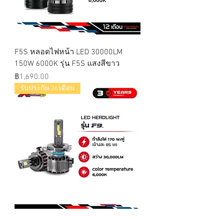
F5S หลอดไฟหน้า LED 30000LM
150W 6000K รุ่น F5S แสงสีขาว
ราคา
฿1,690.00
รับประกัน 36 เดือน